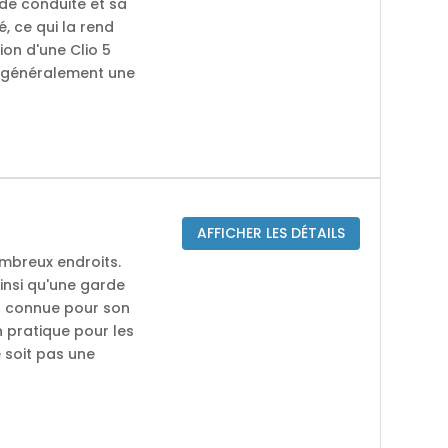
 de conduite et sa
, ce qui la rend
ion d'une Clio 5
st généralement une
AFFICHER LES DÉTAILS
mbreux endroits.
ainsi qu'une garde
nt connue pour son
 pratique pour les
 soit pas une