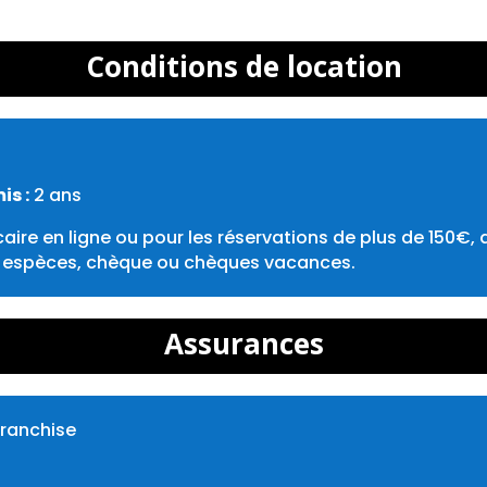
Conditions de location
s :
2 ans
aire en ligne ou pour les réservations de plus de 150€, 
e, espèces, chèque ou chèques vacances.
Assurances
franchise