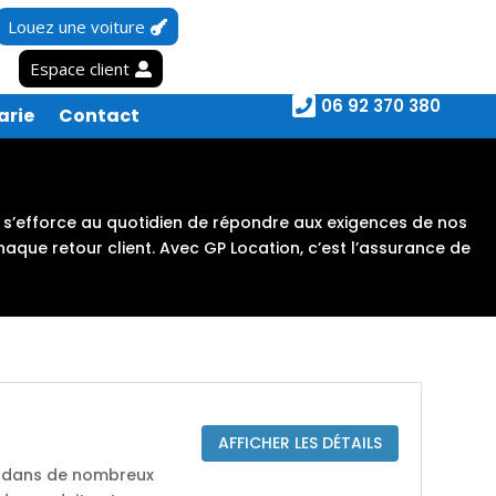
Louez une voiture
Espace client

06 92 370 380
arie
Contact
pe s’efforce au quotidien de répondre aux exigences de nos
aque retour client. Avec GP Location, c’est l’assurance de
AFFICHER LES DÉTAILS
ée dans de nombreux