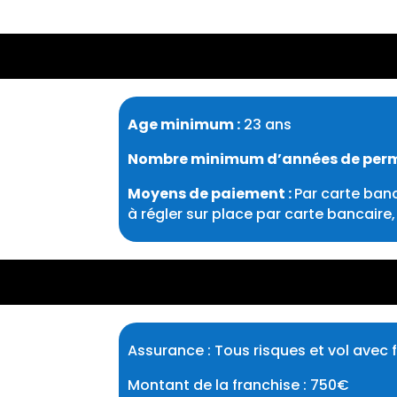
Age minimum :
23 ans
Nombre minimum d’années de permi
Moyens de paiement :
Par carte banc
à régler sur place par carte bancair
Assurance : Tous risques et vol avec 
Montant de la franchise : 750€